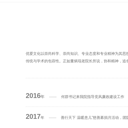
优爱文化以崇尚科学、崇尚知识、专业态度和专业精神为其思
传统与学术的包容性。正如董炳琨老院长所说，协和精神，追
2016
年
——
何群书记来我院指导党风廉政建设工作
2017
年
——
善行天下 温暖患儿”慈善募捐月活动，团