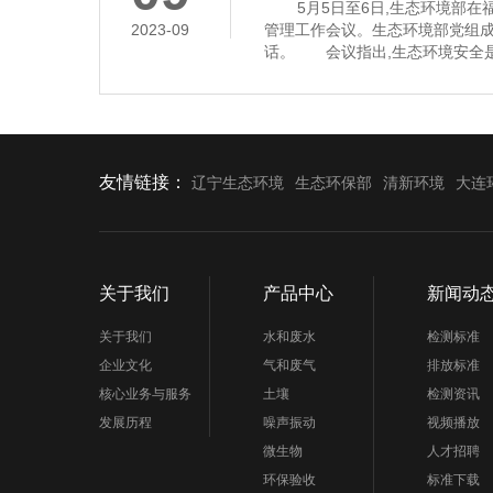
5月5日至6日,生态环境部在福
2023-09
管理工作会议。生态环境部党组
话。 会议指出,生态环境安全是
济社会持续健康发展的重要保障
安全,多次作出重要指示批示,为
环境应急管理体系和能力现代化指
近年来,全国环
友情链接：
辽宁生态环境
生态环保部
清新环境
大连
关于我们
产品中心
新闻动
关于我们
水和废水
检测标准
企业文化
气和废气
排放标准
核心业务与服务
土壤
检测资讯
发展历程
噪声振动
视频播放
微生物
人才招聘
环保验收
标准下载