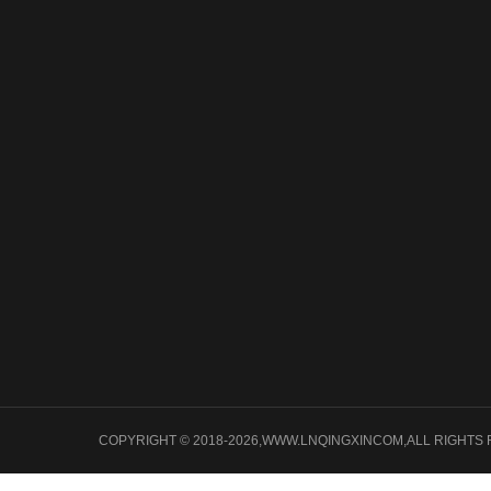
关于我们
产品中心
新闻动
关于我们
水和废水
检测标准
企业文化
气和废气
排放标准
核心业务与服务
土壤
检测资讯
发展历程
噪声振动
视频播放
微生物
人才招聘
环保验收
标准下载
VOCs
公司新闻
COPYRIGHT © 2018-2026,WWW.LNQINGXINCOM,ALL 
公共卫生