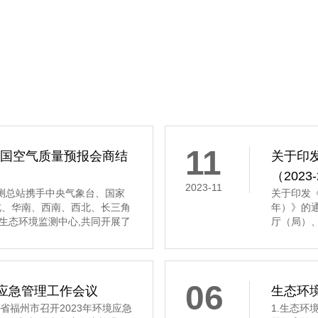
11
全国空气质量预报会商结
关于印
（202
2023-11
境监测总站携手中央气象台、国家
关于印发《
北、华南、西南、西北、长三角
年）》的
生态环境监测中心,共同开展了
厅（局）
质量预报会商工作。 会商结果显
科学研究
质量将以优良至轻度污染为主。
物重大工程
真组织实
06
境应急管理工作会议
生态环境
福州市召开2023年环境应急
1.生态