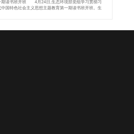
一期读书班开班 4月24日,生态环境部党组学习贯彻习
代中国特色社会主义思想主题教育第一期读书班开班。生
组书记孙金龙主持开班式并讲话。>>>更多内容,点击阅
生态环境部党组举行学习贯彻习近平新时代中国特色社会
题教育第一期读书班 4月24日至26日,生态环境部党
习贯彻习
新城路16号
塔区青年大街40号院