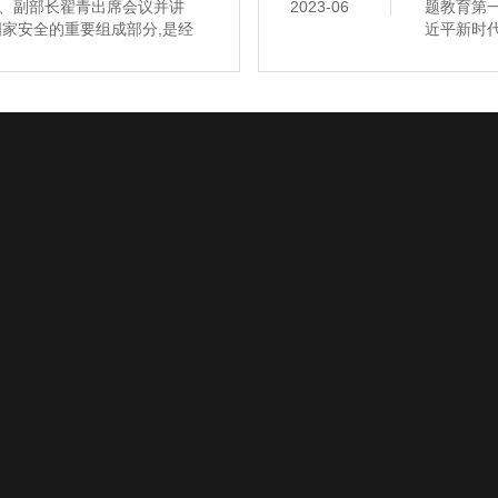
、副部长翟青出席会议并讲
2023-06
题教育第
家安全的重要组成部分,是经
近平新时
近平总书记高度重视生态环境
态环境部党
好环境应急管理工作、加快推进
读 2.
了根本方向,提供了强大动力。
主义思想主
组举行学
工程案例
地址：辽宁省辽阳市文圣区
设备介绍
实验室地址：辽宁省辽阳白
内