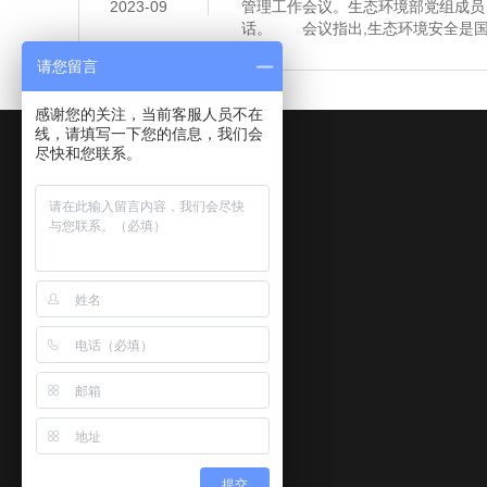
2023-09
管理工作会议。生态环境部党组成员
话。 会议指出,生态环境安全是国
济社会持续健康发展的重要保障。习
请您留言
安全,多次作出重要指示批示,为做
环境应急管理体系和能力现代化指明
感谢您的关注，当前客服人员不在
近年来,全国环
线，请填写一下您的信息，我们会
尽快和您联系。
关于我们
产品中心
新闻动态
关于我们
水和废水
检测标准
企业文化
气和废气
排放标准
核心业务与服务
土壤
检测资讯
提交