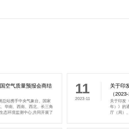
11
全国空气质量预报会商结
关于印
（202
2023-11
境监测总站携手中央气象台、国家
关于印发《
北、华南、西南、西北、长三角
年）》的
生态环境监测中心,共同开展了
厅（局）
质量预报会商工作。 会商结果显
科学研究
质量将以优良至轻度污染为主。
物重大工程