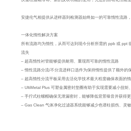
安捷伦气相提供从进样器到检测器始终如一的可靠惰性流路，从
一体化惰性解决方案
所有流路均为惰性，从而可达到现今分析所需的 ppb 或 ppt 
流失
– 超高惰性衬管能够提供耐用、重现而可靠的惰性流路
– 惰性流路分流/不分流进样口选件为保持惰性提供了额外的
– 超高惰性分流平板采用去活化学技术最大程度确保表面的惰
– UltiMetal Plus 可塑金属密封垫圈有助于实现需要减
– 手拧式柱螺帽确保无泄漏密封，能够降低背景噪音并获得更
– Gas Clean 气体净化过滤器系统能够减少色谱柱损伤、灵