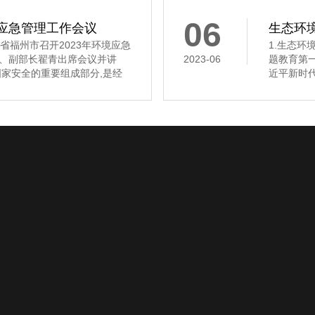
真组织实
06
境应急管理工作会议
生态环境
福州市召开2023年环境应急
1.生态
、副部长翟青出席会议并讲
2023-06
题教育第
家安全的重要组成部分,是经
近平新时
近平总书记高度重视生态环境
态环境部党
好环境应急管理工作、加快推进
读 2.
了根本方向,提供了强大动力。
主义思想主
组举行学
工程案例