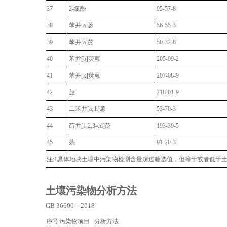
37
2-
氯酚
95-57-8
38
苯并
[a]
蒽
56-55-3
39
苯并
[a]
芘
50-32-8
40
苯并
[b]
荧蒽
205-99-2
41
苯并
[k]
荧蒽
207-08-9
42
䓛
218-01-9
43
二苯并
[a, h]
蒽
53-70-3
44
茚并
[1,2,3-cd]
芘
193-39-5
45
萘
91-20-3
注:1具体地块土壤中污染物检测含量超过筛选值，但等于或者低于
土壤污染物分析方法
GB 36600—2018
序号
污染物项目
分析方法