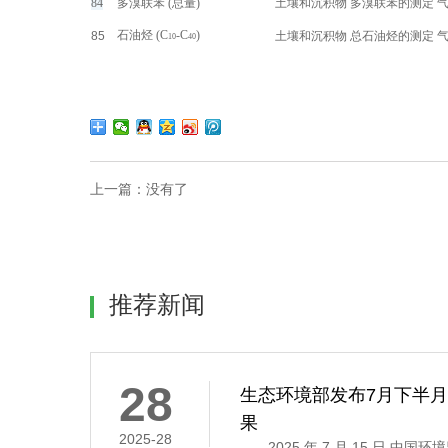
84
多溴联苯 (总量)
土壤和沉积物 多溴联苯的测定 
石油烃 (
C
-C
)
85
土壤和沉积物 总石油烃的测定 
10
40
上一篇：
没有了
推荐新闻
28
生态环境部发布7月下半
果
2025-28
2025 年 7 月 15 日,中