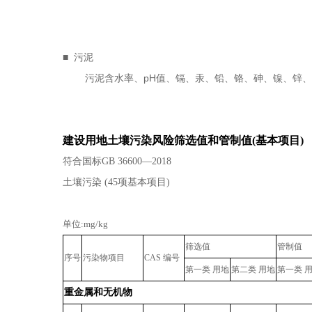
■ 污泥
污泥含水率、pH值、镉、汞、铅、铬、砷、镍、锌、
建设用地土壤污染风险筛选值和管制值(基本项目)
符合国标GB 36600—2018
土壤污染 (45项基本项目)
单位:
mg/kg
筛选值
管制值
序号
污染物项目
CAS
编号
第一类 用地
第二类 用地
第一类 
重金属和无机物