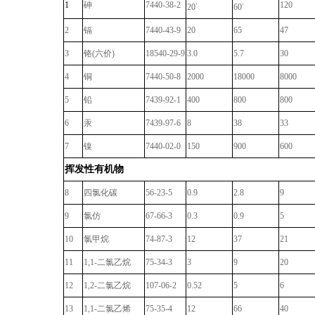
1
砷
7440-38-2
120
1
1
20
60
2
镉
7440-43-9
20
65
47
3
铬(六价)
18540-29-9
3.0
5.7
30
4
铜
7440-50-8
2000
18000
8000
5
铅
7439-92-1
400
800
800
6
汞
7439-97-6
8
38
33
7
镍
7440-02-0
150
900
600
挥发性有机物
8
四氯化碳
56-23-5
0.9
2.8
9
9
氯仿
67-66-3
0.3
0.9
5
10
氯甲烷
74-87-3
12
37
21
11
1,1-
二氯乙烷
75-34-3
3
9
20
12
1,2-
二氯乙烷
107-06-2
0.52
5
6
13
1,1-
二氯乙烯
75-35-4
12
66
40