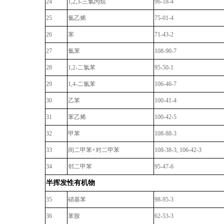
24
1,2,3-
三氯丙烷
96-18-4
25
氯乙烯
75-01-4
26
苯
71-43-2
27
氯苯
108-90-7
28
1,2-
二氯苯
95-50-1
29
1,4-
二氯苯
106-46-7
30
乙苯
100-41-4
31
苯乙烯
100-42-5
32
甲苯
108-88-3
33
间二甲苯
+
对二甲苯
108-38-3, 106-42-3
34
邻二甲苯
95-47-6
半挥发性有机物
35
硝基苯
98-95-3
36
苯胺
62-53-3