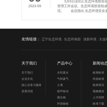
5月5日至6日,生态环境部在福
2023-09
管理工作会议。生态环境部党组
话。 会议指出,生态环境安全是
济社会持续健康发展的重要保障
安全,多次作出重要指示批示,为
环境应急管理体系和能力现代化指
近年来,全国环
友情链接：
辽宁生态环境
生态环保部
清新环境
大连
关于我们
产品中心
新闻动
关于我们
水和废水
检测标准
企业文化
气和废气
排放标准
核心业务与服务
土壤
检测资讯
发展历程
噪声振动
视频播放
微生物
人才招聘
环保验收
标准下载