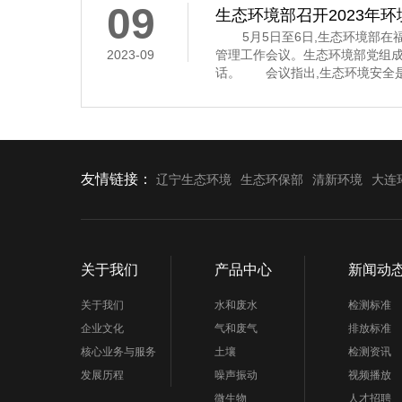
09
生态环境部召开2023年
5月5日至6日,生态环境部在福
2023-09
管理工作会议。生态环境部党组
话。 会议指出,生态环境安全是
济社会持续健康发展的重要保障
安全,多次作出重要指示批示,为
环境应急管理体系和能力现代化指
近年来,全国环
友情链接：
辽宁生态环境
生态环保部
清新环境
大连
关于我们
产品中心
新闻动
关于我们
水和废水
检测标准
企业文化
气和废气
排放标准
核心业务与服务
土壤
检测资讯
发展历程
噪声振动
视频播放
微生物
人才招聘