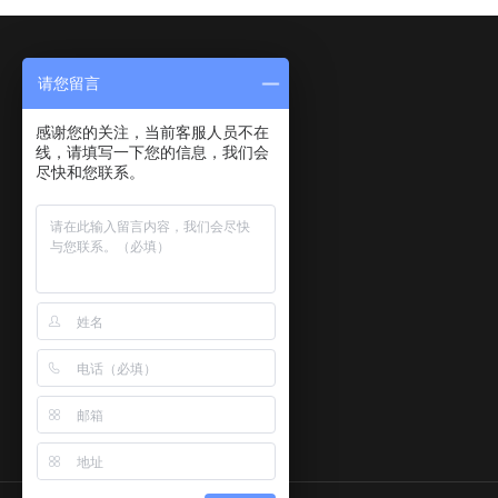
近年来,全国环
请您留言
感谢您的关注，当前客服人员不在
线，请填写一下您的信息，我们会
尽快和您联系。
关于我们
产品中心
新闻动态
关于我们
水和废水
检测标准
企业文化
气和废气
排放标准
核心业务与服务
土壤
检测资讯
发展历程
噪声振动
视频播放
微生物
人才招聘
环保验收
标准下载