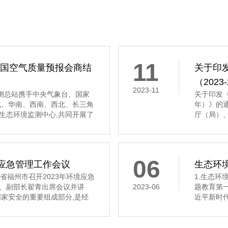
11
全国空气质量预报会商结
关于印
（202
2023-11
境监测总站携手中央气象台、国家
关于印发《
北、华南、西南、西北、长三角
年）》的
生态环境监测中心,共同开展了
厅（局）
质量预报会商工作。 会商结果显
科学研究
质量将以优良至轻度污染为主。
物重大工程
真组织实
06
境应急管理工作会议
生态环境
福州市召开2023年环境应急
1.生态
、副部长翟青出席会议并讲
2023-06
题教育第
家安全的重要组成部分,是经
近平新时
近平总书记高度重视生态环境
态环境部党
好环境应急管理工作、加快推进
读 2.
了根本方向,提供了强大动力。
主义思想主