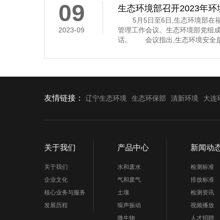
09
生态环境部召开2023年
5月5日至6日,生态环境部在福
2023-09
管理工作会议。生态环境部党组
话。 会议指出,生态环境安全是
济社会持续健康发展的重要保障
安全,多次作出重要指示批示,为
环境应急管理体系和能力现代化指
近年来,全国环
友情链接：
辽宁生态环境
生态环保部
清新环境
大连
关于我们
产品中心
新闻动
关于我们
水和废水
检测标准
企业文化
气和废气
排放标准
核心业务与服务
土壤
检测资讯
发展历程
噪声振动
视频播放
微生物
人才招聘