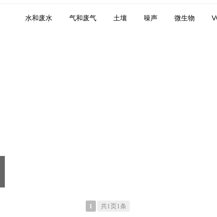
水和废水
气和废气
土壤
噪声
微生物
1
共1页1条