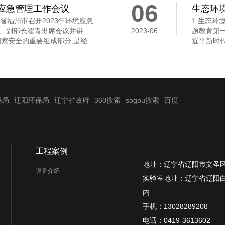
06
境应急管理工作会议
生态环境
福州市召开2023年环境应急
1.生态
、副部长翟青出席会议并讲
2023-06
题教育第
家安全的重要组成部分,是经
近平新时
近平总书记高度重视生态环境
态环境部党
好环境应急管理工作、加快推进
读 2.
了根本方向,提供了强大动力。
主义思想主
组举行学
保局
辽阳环保局
辽宁省政府
360搜索
sogou搜索
百度
工程案例
地址：辽宁省辽阳市文圣区
设备介绍
实验室地址：辽宁省辽阳白
内
手机：13028289208
电话：0419-3613602