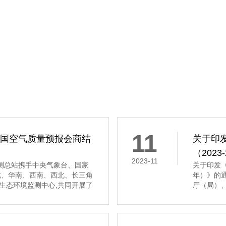
11
全国空气质量预报会商结
关于印
（202
2023-11
境监测总站携手中央气象台、国家
关于印发《
北、华南、西南、西北、长三角
年）》的
生态环境监测中心,共同开展了
厅（局）
质量预报会商工作。 会商结果显
科学研究
质量将以优良至轻度污染为主。
物重大工程
真组织实