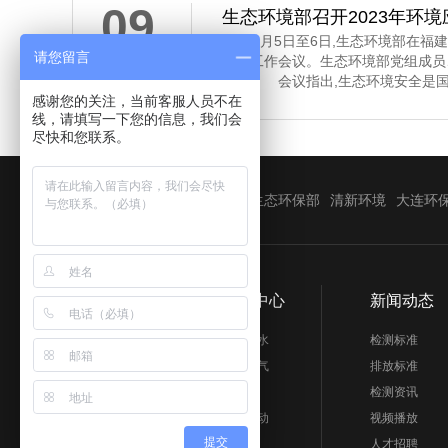
09
生态环境部召开2023年环
5月5日至6日,生态环境部在福建省
请您留言
2023-09
管理工作会议。生态环境部党组成员
话。 会议指出,生态环境安全是国
感谢您的关注，当前客服人员不在
济社会持续健康发展的重要保障。习
线，请填写一下您的信息，我们会
安全,多次作出重要指示批示,为做
尽快和您联系。
环境应急管理体系和能力现代化指明
近年来,全国环
友情链接：
辽宁生态环境
生态环保部
清新环境
大连环
关于我们
产品中心
新闻动态
关于我们
水和废水
检测标准
企业文化
气和废气
排放标准
核心业务与服务
土壤
检测资讯
发展历程
噪声振动
视频播放
提交
微生物
人才招聘