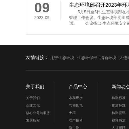
09
生态环境部召开2023年
5月5日至6日,生态环境部在福
2023-09
管理工作会议。生态环境部党组
话。 会议指出,生态环境安全是
济社会持续健康发展的重要保障
安全,多次作出重要指示批示,为
环境应急管理体系和能力现代化指
近年来,全国环
友情链接：
辽宁生态环境
生态环保部
清新环境
大连
关于我们
产品中心
新闻动
关于我们
水和废水
检测标准
企业文化
气和废气
排放标准
核心业务与服务
土壤
检测资讯
发展历程
噪声振动
视频播放
微生物
人才招聘