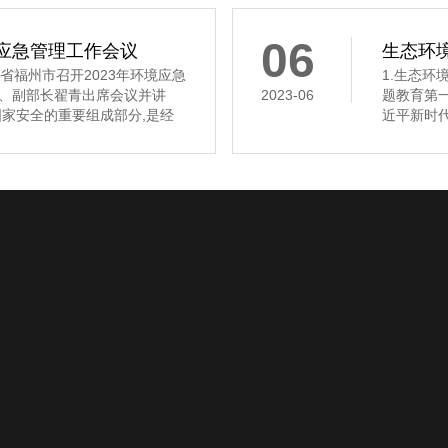
真组织实
06
境应急管理工作会议
生态环境
福州市召开2023年环境应急
1.生态
、副部长翟青出席会议并讲
2023-06
题教育第
家安全的重要组成部分,是经
近平新时
近平总书记高度重视生态环境
态环境部党
好环境应急管理工作、加快推进
读 2.
了根本方向,提供了强大动力。
主义思想主
组举行学
工程案例