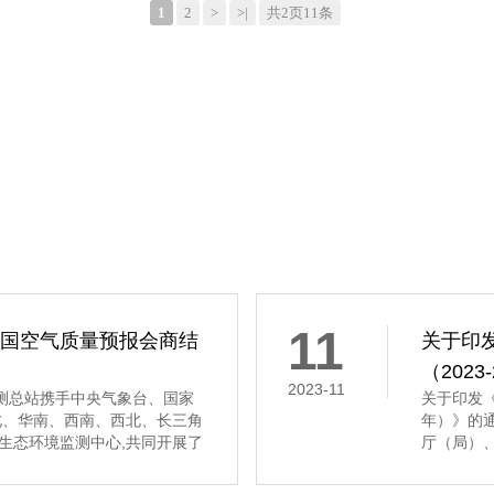
1
2
>
>|
共2页11条
11
全国空气质量预报会商结
关于印
（202
2023-11
境监测总站携手中央气象台、国家
关于印发《
北、华南、西南、西北、长三角
年）》的
生态环境监测中心,共同开展了
厅（局）
质量预报会商工作。 会商结果显
科学研究
质量将以优良至轻度污染为主。
物重大工程