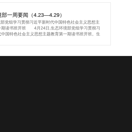
施。 生态环境部发展改革委 2023年5月8日
部一周要闻（4.23—4.29）
环境部党组学习贯彻习近平新时代中国特色社会主义思想主
一期读书班开班 4月24日,生态环境部党组学习贯彻习
代中国特色社会主义思想主题教育第一期读书班开班。生
组书记孙金龙主持开班式并讲话。>>>更多内容,点击阅
生态环境部党组举行学习贯彻习近平新时代中国特色社会
题教育第一期读书班 4月24日至26日,生态环境部党
习贯彻习