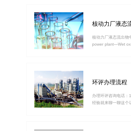
核动力厂液态流
核动力厂液态流出物中14C分析方
power plant—We
法》《中华人民共和
14C的分析方
环评办理流程
办理环评咨询电话：1
经验就来聊一聊这个话
主要分为报告书和报
评审,特指的是环评
污量、环