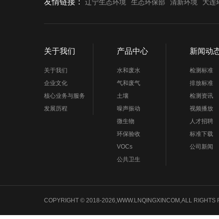
友情链接：
辽宁生态环境
生态环保部
清新环境
大连
关于我们
产品中心
新闻动
关于我们
水和废水
检测标准
企业文化
气和废气
排放标准
核心业务与服务
土壤
检测资讯
发展历程
噪声振动
视频播放
微生物
人才招聘
环保验收
标准下载
VOCs
公司新闻
公共卫生
COPYRIGHT © 2018-2026,WWW.LNQINGXINCOM,ALL 