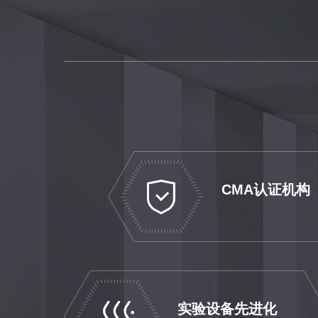
CMA认证机构
实验设备先进化